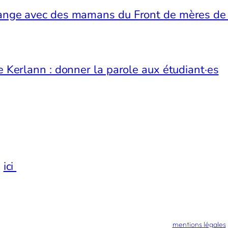
change avec des mamans du Front de mères d
de Kerlann : donner la parole aux étudiant·es
n
ici
!
© 2017 – 2025 – Aurélien Davy – La Pause Bonheur –
mentions légales