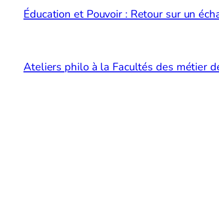
Éducation et Pouvoir : Retour sur un é
Ateliers philo à la Facultés des métier 
Merci de votre visite…
Et si vous preniez un espace de respiratio