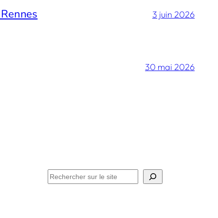
e Rennes
3 juin 2026
30 mai 2026
Facebook
Instagram
LinkedIn
E-mail
Méditation
Philosophie
Actualités
Contact
Rechercher