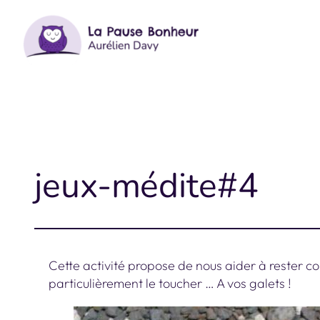
Aller
au
contenu
jeux-médite#4
Cette activité propose de nous aider à rester c
particulièrement le toucher … A vos galets !