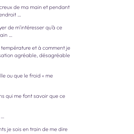
e creux de ma main et pendant
 endroit …
yer de m’intéresser qu’à ce
main …
sa température et à comment je
sation agréable, désagréable
le ou que le froid « me
ons qui me font savoir que ce
 …
ts je sois en train de me dire