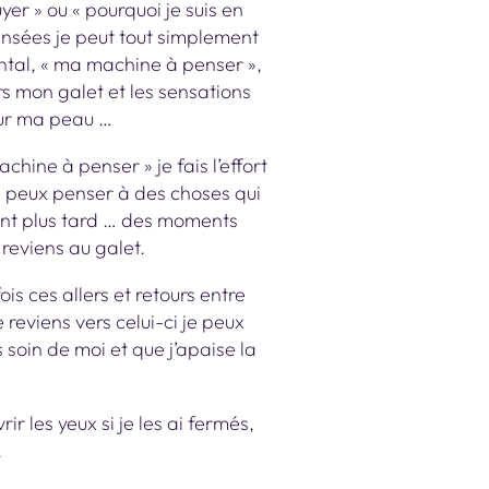
er » ou « pourquoi je suis en
pensées je peut tout simplement
ntal, « ma machine à penser »,
ers mon galet et les sensations
sur ma peau …
hine à penser » je fais l’effort
e peux penser à des choses qui
ont plus tard … des moments
reviens au galet.
ois ces allers et retours entre
 reviens vers celui-ci je peux
 soin de moi et que j’apaise la
r les yeux si je les ai fermés,
.