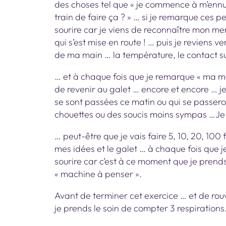
des choses tel que « je commence à m’ennuy
train de faire ça ? » … si je remarque ces 
sourire car je viens de reconnaître mon me
qui s’est mise en route ! … puis je reviens v
de ma main … la température, le contact 
… et à chaque fois que je remarque « ma mac
de revenir au galet … encore et encore … j
se sont passées ce matin ou qui se passer
chouettes ou des soucis moins sympas …Je 
… peut-être que je vais faire 5, 10, 20, 100 f
mes idées et le galet … à chaque fois que je
sourire car c’est à ce moment que je prends
« machine à penser ».
Avant de terminer cet exercice … et de rouvri
je prends le soin de compter 3 respirations