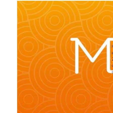
J’aura
avec 
21 no
Retro
page 