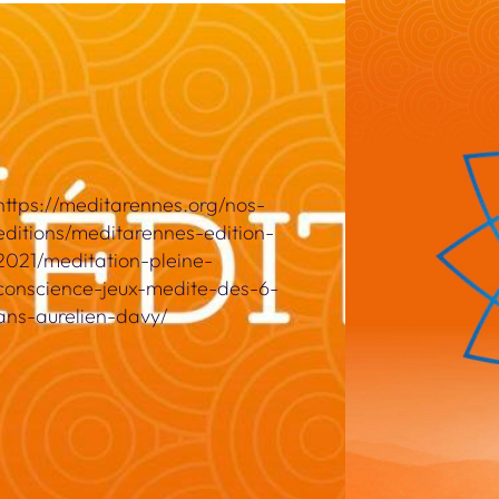
is le plaisir de partager un atelier
les enfants (dès 6 ans), le dimanche
vembre à 14h55.
uvez toutes les informations sur la
de l’évènement :
https://meditarennes.org/nos-
editions/meditarennes-edition-
2021/meditation-pleine-
conscience-jeux-medite-des-6-
ans-aurelien-davy/