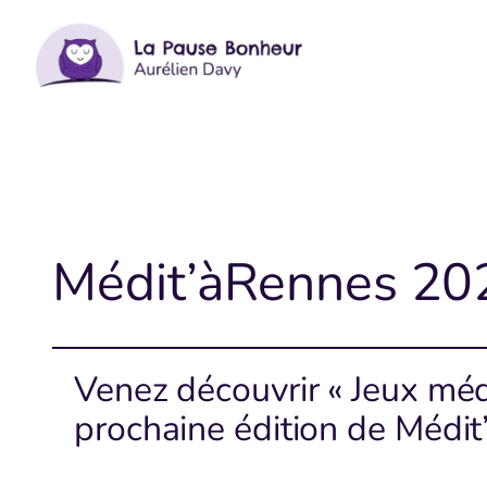
Aller
au
contenu
Médit’àRennes 20
Venez découvrir « Jeux médi
prochaine édition de Médi