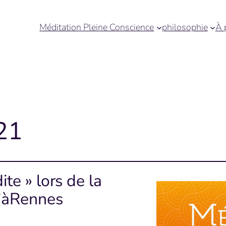
Méditation Pleine Conscience
philosophie
À 
21
te » lors de la
t’àRennes