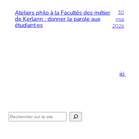
Ateliers philo à la Facultés des métier
30
de Kerlann : donner la parole aux
mai
étudiant·es
2026
Merci de votre visite…
Et si vous preniez un espace de respiration
ici
!
Facebook
Instagram
LinkedIn
E-mail
Méditation
Philosophie
Actualités
Contact
Rechercher