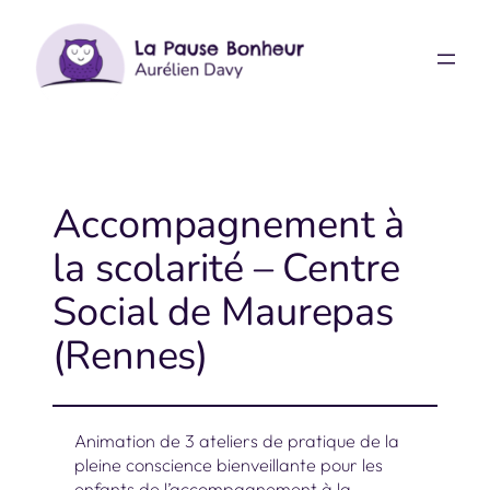
Aller
au
contenu
Accompagnement à
la scolarité – Centre
Social de Maurepas
(Rennes)
Animation de 3 ateliers de pratique de la
pleine conscience bienveillante pour les
enfants de l’accompagnement à la