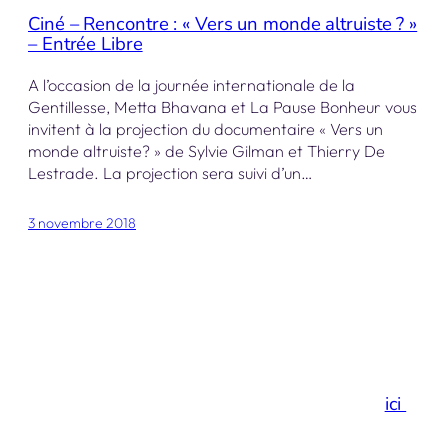
Ciné – Rencontre : « Vers un monde altruiste ? »
– Entrée Libre
A l’occasion de la journée internationale de la
Gentillesse, Metta Bhavana et La Pause Bonheur vous
invitent à la projection du documentaire « Vers un
monde altruiste? » de Sylvie Gilman et Thierry De
Lestrade. La projection sera suivi d’un…
3 novembre 2018
Merci de votre visite…
Et si vous preniez un espace de respiration
ici
!