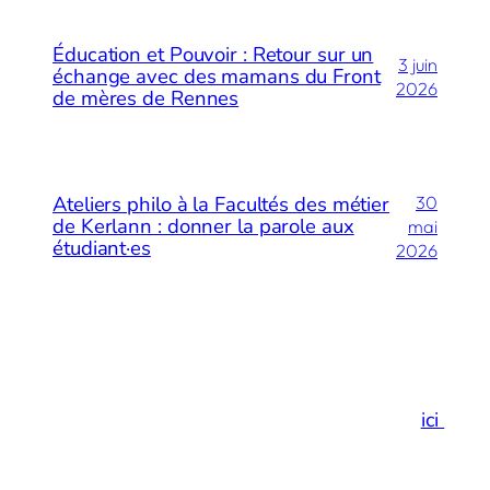
Éducation et Pouvoir : Retour sur un
3 juin
échange avec des mamans du Front
2026
de mères de Rennes
Ateliers philo à la Facultés des métier
30
de Kerlann : donner la parole aux
mai
étudiant·es
2026
Merci de votre visite…
Et si vous preniez un espace de respiration
ici
!
Facebook
Instagram
LinkedIn
E-mail