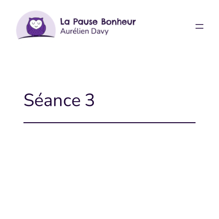
Aller
au
contenu
Séance 3