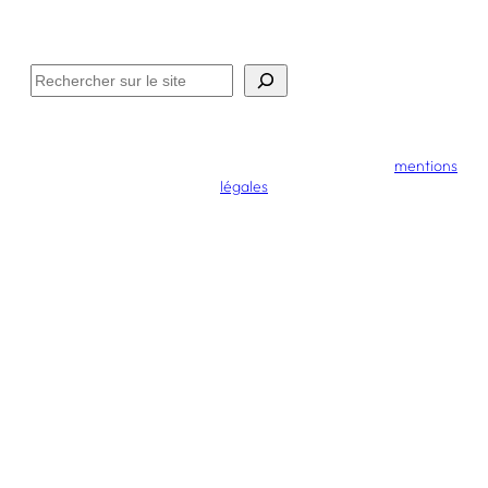
Méditation
Philosophie
Actualités
Contact
Rechercher
© 2017 – 2025 – Aurélien Davy – La Pause Bonheur –
mentions
légales