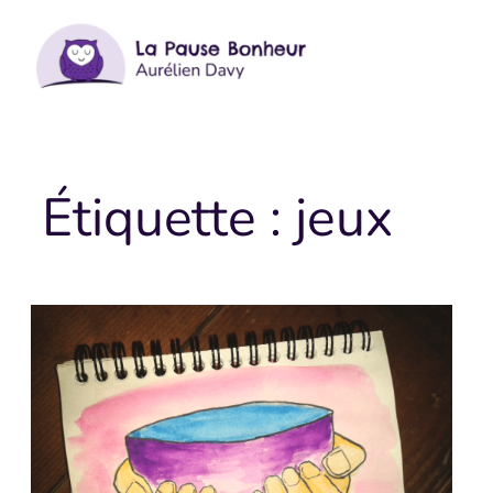
Aller
au
contenu
Étiquette :
jeux