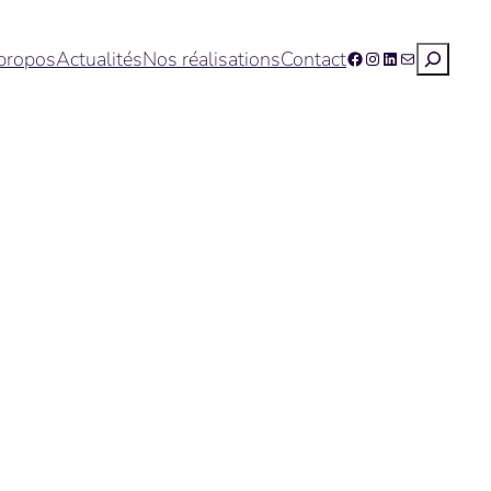
Recherc
propos
Actualités
Nos réalisations
Contact
Facebook
Instagram
LinkedIn
E-mail