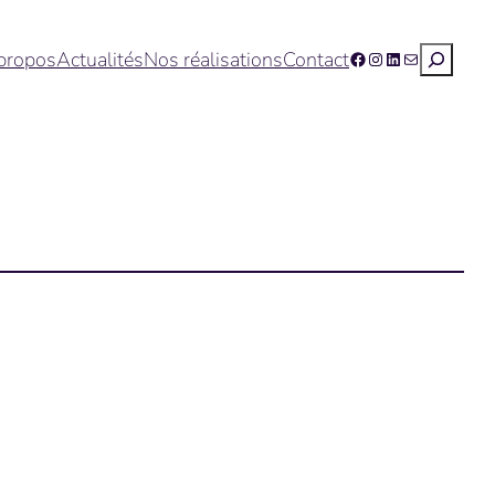
Recherc
propos
Actualités
Nos réalisations
Contact
Facebook
Instagram
LinkedIn
E-mail