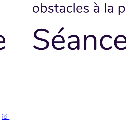
n
ici
!