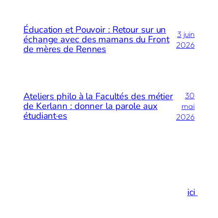
Éducation et Pouvoir : Retour sur un
3 juin
échange avec des mamans du Front
2026
de mères de Rennes
Ateliers philo à la Facultés des métier
30
de Kerlann : donner la parole aux
mai
étudiant·es
2026
Merci de votre visite…
Et si vous preniez un espace de respiration
ici
!