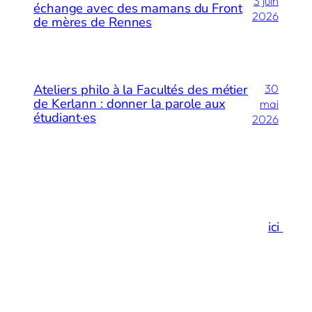
3 juin
échange avec des mamans du Front
2026
de mères de Rennes
Ateliers philo à la Facultés des métier
30
de Kerlann : donner la parole aux
mai
étudiant·es
2026
Merci de votre visite…
Et si vous preniez un espace de respiration
ici
!
Facebook
Instagram
LinkedIn
E-mail
Méditation
Philosophie
Actualités
Contact