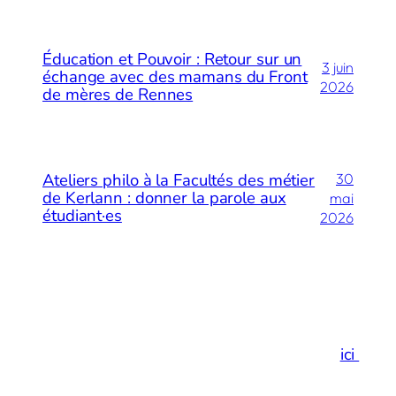
Éducation et Pouvoir : Retour sur un
3 juin
échange avec des mamans du Front
2026
de mères de Rennes
Ateliers philo à la Facultés des métier
30
de Kerlann : donner la parole aux
mai
étudiant·es
2026
Merci de votre visite…
Et si vous preniez un espace de respiration
ici
!