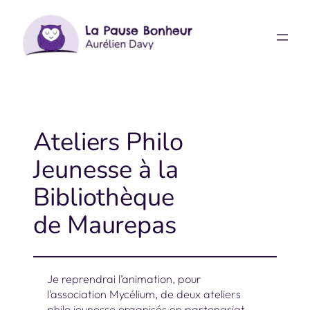
Aller
au
contenu
Ateliers Philo
Jeunesse à la
Bibliothèque
de Maurepas
Je reprendrai l’animation, pour
l’association Mycélium, de deux ateliers
philo jeunesse organisés en partenariat