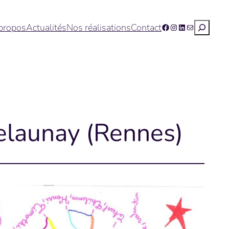
Recherc
propos
Actualités
Nos réalisations
Contact
Facebook
Instagram
LinkedIn
E-mail
Delaunay (Rennes)