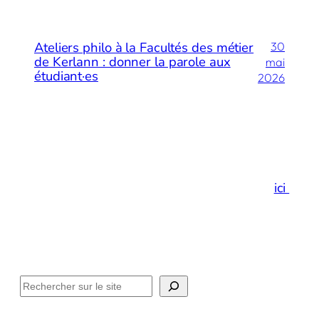
Ateliers philo à la Facultés des métier
30
de Kerlann : donner la parole aux
mai
étudiant·es
2026
Merci de votre visite…
Et si vous preniez un espace de respiration
ici
!
Facebook
Instagram
LinkedIn
E-mail
Méditation
Philosophie
Actualités
Contact
Rechercher